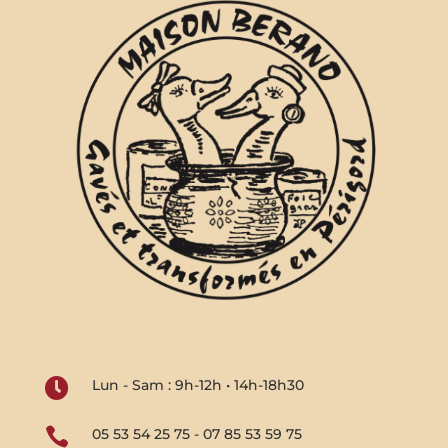

Lun - Sam : 9h-12h • 14h-18h30

05 53 54 25 75 - 07 85 53 59 75