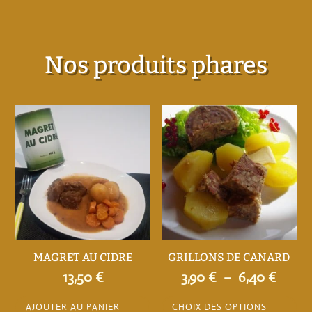
Nos produits phares
MAGRET AU CIDRE
GRILLONS DE CANARD
Plage
13,50
€
3,90
€
–
6,40
€
de
Ce
AJOUTER AU PANIER
CHOIX DES OPTIONS