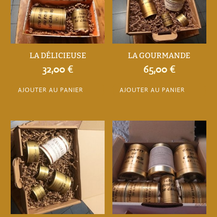
être
choisies
sur
la
LA DÉLICIEUSE
LA GOURMANDE
page
32,00
€
65,00
€
du
produit
AJOUTER AU PANIER
AJOUTER AU PANIER