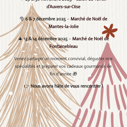
d’Auvers-sur-Oise
🎅
6 & 7 décembre 2025
–
Marché de Noël de
Mantes-la-Jolie
🎄
13 & 14 décembre 2025
–
Marché de Noël de
Fontainebleau
Venez partager un moment convivial, déguster nos
spécialités et préparer vos cadeaux gourmands de
fin d’année 🎁
👉
Nous avons hâte de vous rencontrer !