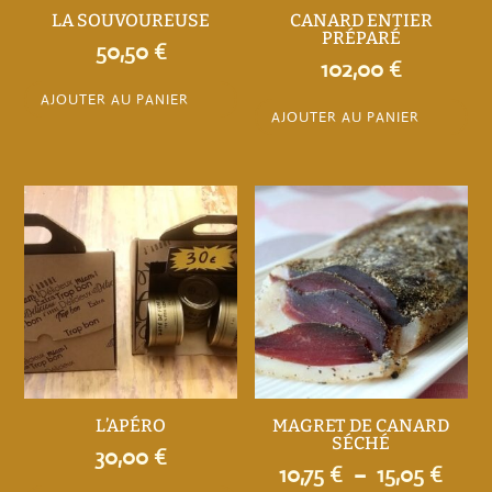
LA SOUVOUREUSE
CANARD ENTIER
PRÉPARÉ
50,50
€
102,00
€
AJOUTER AU PANIER
AJOUTER AU PANIER
L’APÉRO
MAGRET DE CANARD
SÉCHÉ
30,00
€
Plag
10,75
€
–
15,05
€