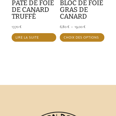
PÂTÉ DE FOIE
BLOC DE FOIE
la
page
DE CANARD
GRAS DE
page
du
TRUFFÉ
CANARD
du
produi
produit
Plage
17,70
€
6,80
€
–
19,00
€
Ce
de
LIRE LA SUITE
CHOIX DES OPTIONS
produi
prix :
a
6,80 €
plusie
à
variat
19,00 €
Les
option
peuve
être
choisi
sur
la
page