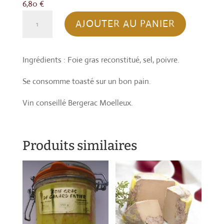
6,80
€
quantité
AJOUTER AU PANIER
de
BLOC
DE
Ingrédients : Foie gras reconstitué, sel, poivre.
FOIE
Se consomme toasté sur un bon pain.
GRAS
DE
Vin conseillé Bergerac Moelleux.
CANARD
Produits similaires