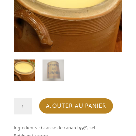
quantité
AJOUTER AU PANIER
de
GRAISSE
DE
Ingrédients : Graisse de canard 99%, sel.
CANARD
Poids net : 700g