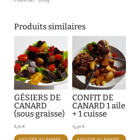
Produits similaires
GÉSIERS DE
CONFIT DE
CANARD
CANARD 1 aile
(sous graisse)
+ 1 cuisse
6,70
€
15,30
€
AJOUTER AU PANIER
AJOUTER AU PANIER