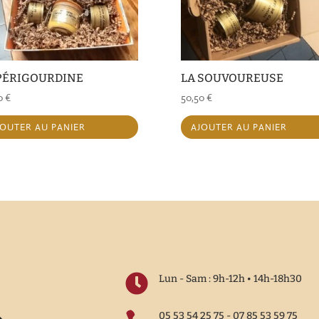
PÉRIGOURDINE
LA SOUVOUREUSE
0
€
50,50
€
JOUTER AU PANIER
AJOUTER AU PANIER

Lun - Sam : 9h-12h • 14h-18h30
05 53 54 25 75 - 07 85 53 59 75