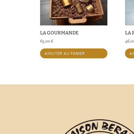
LA GOURMANDE
LA 
65,00
€
46,0
AJOUTER AU PANIER
A