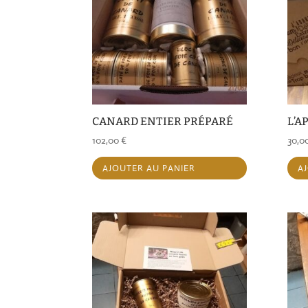
CANARD ENTIER PRÉPARÉ
L’A
102,00
€
30,0
AJOUTER AU PANIER
A