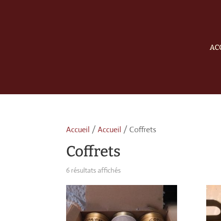
AC
Accueil
/
Accueil
/ Coffrets
Coffrets
6 résultats affichés